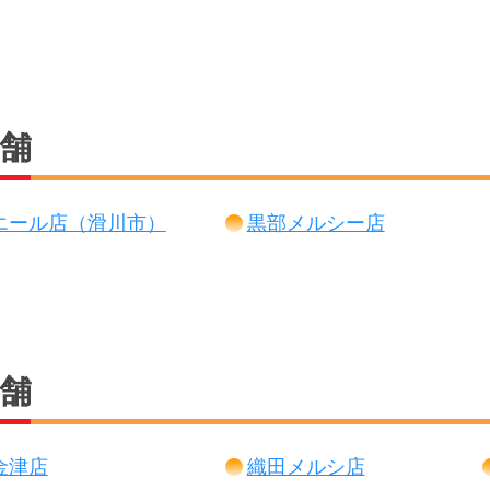
店舗
エール店（滑川市）
黒部メルシー店
店舗
金津店
織田メルシ店