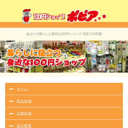
100
あなたの暮らしに身近な100円ショップ 北陸で10店舗
ホーム
商品情報
店舗情報
会社概要